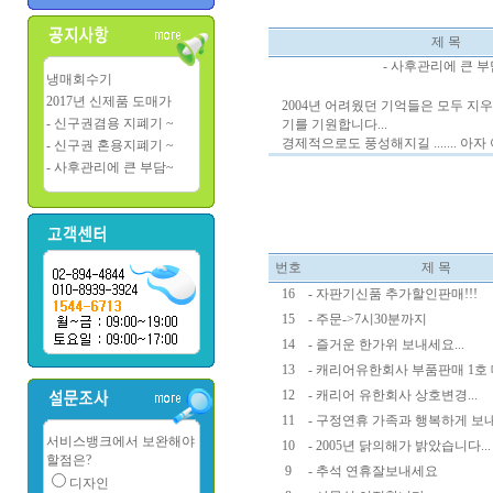
제 목
- 사후관리에 큰 부
냉매회수기
2017년 신제품 도매가
2004년 어려웠던 기억들은 모두 지우
- 신구권겸용 지폐기 ~
기를 기원합니다...
경제적으로도 풍성해지길 ....... 아자 
- 신구권 혼용지폐기 ~
- 사후관리에 큰 부담~
번호
제 목
16
- 자판기신품 추가할인판매!!!
15
- 주문->7시30분까지
14
- 즐거운 한가위 보내세요...
13
- 캐리어유한회사 부품판매 1호 
12
- 캐리어 유한회사 상호변경...
11
- 구정연휴 가족과 행복하게 보내세
서비스뱅크에서 보완해야
10
- 2005년 닭의해가 밝았습니다...
할점은?
9
- 추석 연휴잘보내세요
디자인