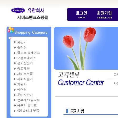
자판기
슬러쉬
클로즈 쇼케이스
오픈쇼케이스
공기청정기
중고제품
서비스부품
고
지폐식별기
………
자
회원사
에어컨
롯데자판기
콤푸레샤 유니트
응축기 유니트
420 슬러시 부품