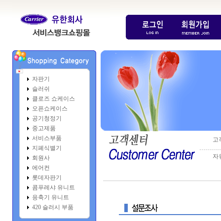
자판기
슬러쉬
클로즈 쇼케이스
오픈쇼케이스
공기청정기
중고제품
서비스부품
고
지폐식별기
………
자
회원사
에어컨
롯데자판기
콤푸레샤 유니트
응축기 유니트
420 슬러시 부품