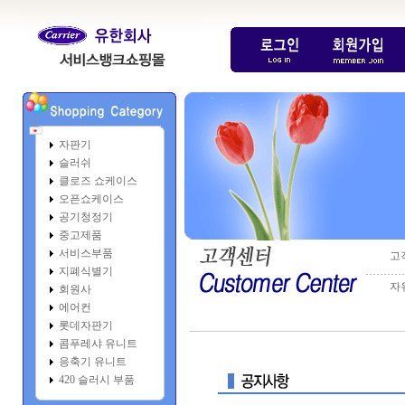
자판기
슬러쉬
클로즈 쇼케이스
오픈쇼케이스
공기청정기
중고제품
서비스부품
고
지폐식별기
………
자
회원사
에어컨
롯데자판기
콤푸레샤 유니트
응축기 유니트
420 슬러시 부품