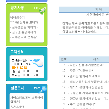
제 목
- 사후관리에 큰 부
냉매회수기
2017년 신제품 도매가
경기는 계속 위축되고 자판기판매 
- 신구권겸용 지폐기 ~
업 전반적으로 어려움을 더해갑니다.
향길 조심해서 다녀오세요.
- 신구권 혼용지폐기 ~
- 사후관리에 큰 부담~
번호
제 목
16
- 자판기신품 추가할인판매!!!
15
- 주문->7시30분까지
14
- 즐거운 한가위 보내세요...
13
- 캐리어유한회사 부품판매 1호 
12
- 캐리어 유한회사 상호변경...
11
- 구정연휴 가족과 행복하게 보내세
서비스뱅크에서 보완해야
10
- 2005년 닭의해가 밝았습니다...
할점은?
9
- 추석 연휴잘보내세요
디자인