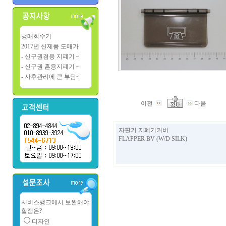
냉매회수기
2017년 신제품 도매가
- 신구권겸용 지폐기 ~
- 신구권 혼용지폐기 ~
- 사후관리에 큰 부담~
이전
다음
자판기 지폐기커버
FLAPPER BV (W/D SILK)
서비스뱅크에서 보완해야
할점은?
디자인