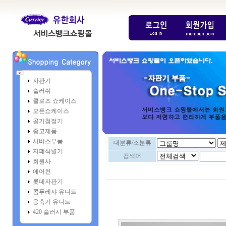
자판기
슬러쉬
클로즈 쇼케이스
오픈쇼케이스
공기청정기
중고제품
서비스부품
대분류/소분류
지폐식별기
검색어
회원사
에어컨
롯데자판기
콤푸레샤 유니트
응축기 유니트
420 슬러시 부품