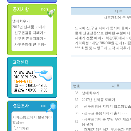
제 목
- 사후관리에 큰 부
냉매회수기
2017년 신제품 도매가
드디어 신,구권 지폐가 동시에 들어가
- 신구권겸용 지폐기 ~
현재 신권전용으로 판매된 부분에서 시
지폐기 전문 메이커 복광(주)에서 야
- 신구권 혼용지폐기 ~
가격확정 : 개당 286,000원 판매 (
- 사후관리에 큰 부담~
*** 회원 및 다량구매 고객 파격추가 D
번호
제 목
36
냉매회수기
35
2017년 신제품 도매가
34
- 신구권겸용 지폐기 입고되었습니
33
- 신구권 혼용지폐기 출시~~~
서비스뱅크에서 보완해야
- 사후관리에 큰 부담 우려 제조
32
할점은?
용 원해
디자인
- 경제]지폐인식기 무사통과 위폐 