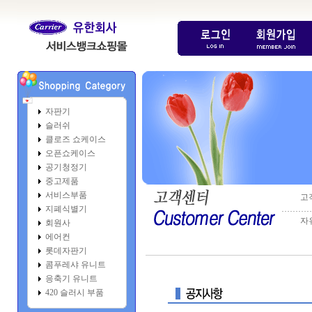
자판기
슬러쉬
클로즈 쇼케이스
오픈쇼케이스
공기청정기
중고제품
서비스부품
고
지폐식별기
………
자
회원사
에어컨
롯데자판기
콤푸레샤 유니트
응축기 유니트
420 슬러시 부품