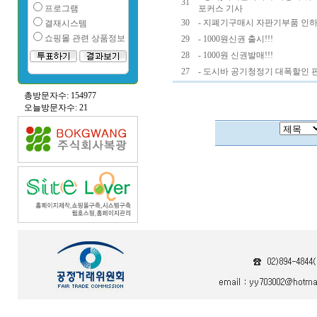
31
프로그램
포커스 기사
30
- 지폐기구매시 자판기부품 인하!
결재시스템
쇼핑몰 관련 상품정보
29
- 1000원신권 출시!!!
28
- 1000원 신권발매!!!
27
- 도시바 공기청정기 대폭할인 판
총방문자수: 154977
오늘방문자수: 21