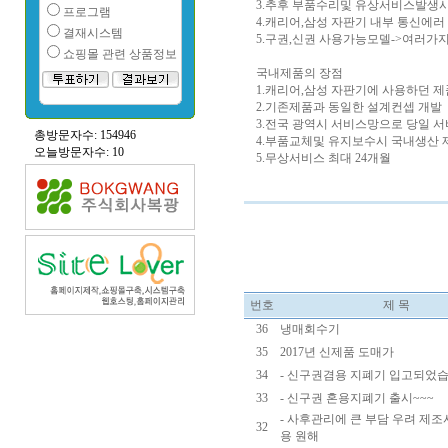
3.추후 부품수리및 유상서비스발생
프로그램
4.캐리어,삼성 자판기 내부 통신에러
결재시스템
5.구권,신권 사용가능모델->여러가
쇼핑몰 관련 상품정보
국내제품의 장점
1.캐리어,삼성 자판기에 사용하던 
2.기존제품과 동일한 설계컨셉 개발
3.전국 광역시 서비스망으로 당일 서
총방문자수: 154946
4.부품교체및 유지보수시 국내생산 
오늘방문자수: 10
5.무상서비스 최대 24개월
번호
제 목
36
냉매회수기
35
2017년 신제품 도매가
34
- 신구권겸용 지폐기 입고되었습니
33
- 신구권 혼용지폐기 출시~~~
- 사후관리에 큰 부담 우려 제조
32
용 원해