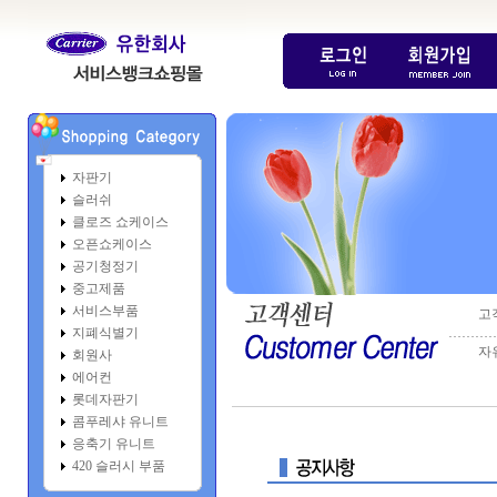
자판기
슬러쉬
클로즈 쇼케이스
오픈쇼케이스
공기청정기
중고제품
서비스부품
고
지폐식별기
………
자
회원사
에어컨
롯데자판기
콤푸레샤 유니트
응축기 유니트
420 슬러시 부품