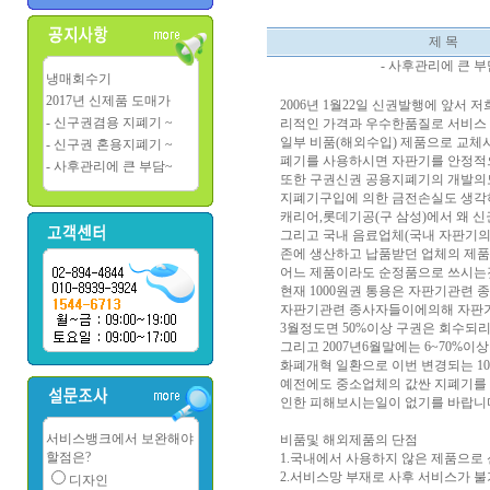
제 목
- 사후관리에 큰 부
냉매회수기
2017년 신제품 도매가
2006년 1월22일 신권발행에 앞
- 신구권겸용 지폐기 ~
리적인 가격과 우수한품질로 서비스 
일부 비품(해외수입) 제품으로 교체
- 신구권 혼용지폐기 ~
폐기를 사용하시면 자판기를 안정적
- 사후관리에 큰 부담~
또한 구권신권 공용지폐기의 개발의
지폐기구입에 의한 금전손실도 생각
캐리어,롯데기공(구 삼성)에서 왜 
그리고 국내 음료업체(국내 자판기의
존에 생산하고 납품받던 업체의 제품
어느 제품이라도 순정품으로 쓰시는
현재 1000원권 통용은 자판기관련 종
자판기관련 종사자들이에의해 자판기에
3월정도면 50%이상 구권은 회수되
그리고 2007년6월말에는 6~70%이
화폐개혁 일환으로 이번 변경되는 1
예전에도 중소업체의 값싼 지폐기를
인한 피해보시는일이 없기를 바랍니
서비스뱅크에서 보완해야
비품및 해외제품의 단점
할점은?
1.국내에서 사용하지 않은 제품으로
2.서비스망 부재로 사후 서비스가 
디자인